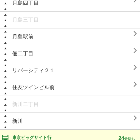

月島四丁目
月島三丁目

月島駅前

佃二丁目

リバーシティ２１

住友ツインビル前
新川二丁目

新川
東京ビッグサイト行
24
分待ち