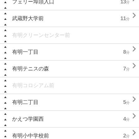
フェリー埠頭入口
13
分

武蔵野大学前
11
分
有明クリーンセンター前

有明一丁目
8
分

有明テニスの森
7
分
有明コロシアム前

有明二丁目
5
分

かえつ学園西
4
分

有明小中学校前
2
分