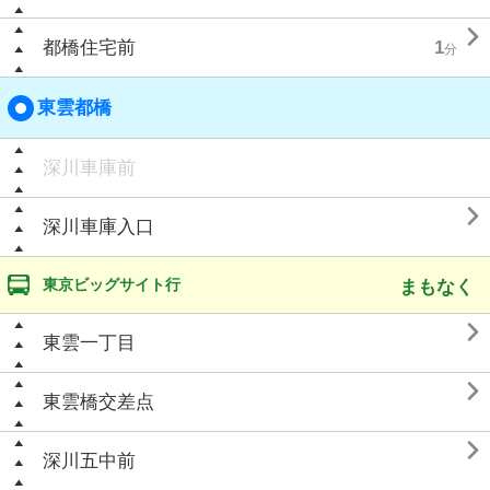

都橋住宅前
1
分
東雲都橋
深川車庫前

深川車庫入口
東京ビッグサイト行
まもなく

東雲一丁目

東雲橋交差点

深川五中前