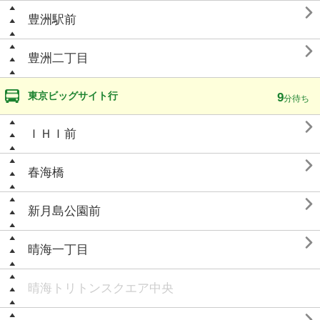

豊洲駅前

豊洲二丁目
東京ビッグサイト行
9
分待ち

ＩＨＩ前

春海橋

新月島公園前

晴海一丁目
晴海トリトンスクエア中央