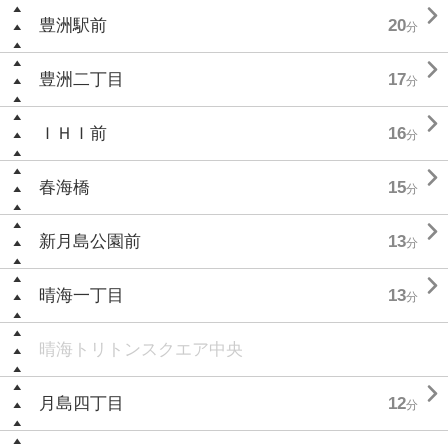

豊洲駅前
20
分

豊洲二丁目
17
分

ＩＨＩ前
16
分

春海橋
15
分

新月島公園前
13
分

晴海一丁目
13
分
晴海トリトンスクエア中央

月島四丁目
12
分