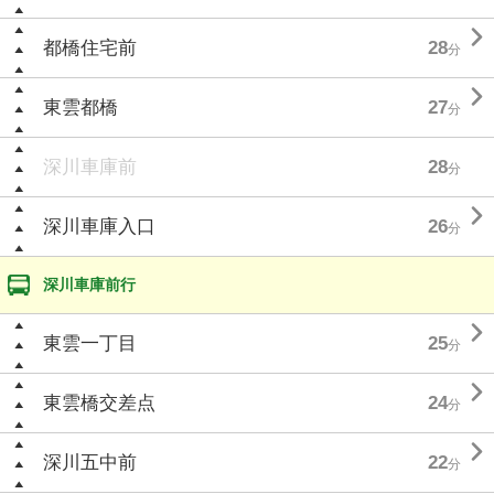

都橋住宅前
28
分

東雲都橋
27
分
深川車庫前
28
分

深川車庫入口
26
分
深川車庫前行

東雲一丁目
25
分

東雲橋交差点
24
分

深川五中前
22
分