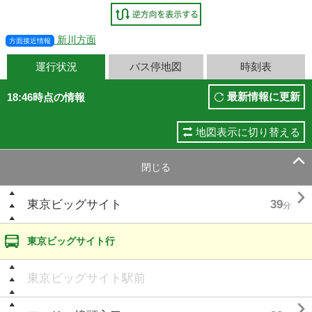
新川方面
方面接近情報
運行状況
バス停地図
時刻表
最新情報に更新
18:46時点の情報
地図表示に切り替える

閉じる

東京ビッグサイト
39
分
東京ビッグサイト行
東京ビッグサイト駅前
