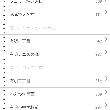
フェリー埠頭入口
38
分

武蔵野大学前
37
分
有明クリーンセンター前

有明一丁目
34
分

有明テニスの森
33
分
有明コロシアム前

有明二丁目
31
分

かえつ学園西
30
分

有明小中学校前
29
分