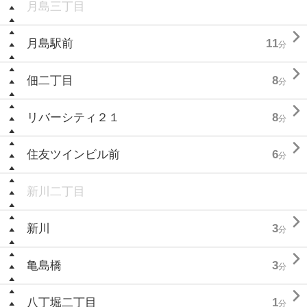
月島三丁目

月島駅前
11
分

佃二丁目
8
分

リバーシティ２１
8
分

住友ツインビル前
6
分
新川二丁目

新川
3
分

亀島橋
3
分

八丁堀二丁目
1
分