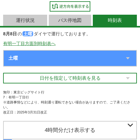
運行状況
バス停地図
時刻表
8月8日
の
土曜
ダイヤで運行しております。
有明一丁目方面別時刻表へ
日付を指定して時刻表を見る
無印：東京ビッグサイト行
ｱ：有明一丁目行
※道路事情などにより、時刻通り運転できない場合がありますので、ご了承くださ
い。
改正日：2025年3月31日改正

4時間分だけ表示する