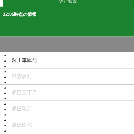
運行状況
12:05時点の情報
深川車庫前
東雲駅前
辰巳三丁目
辰巳駅前
辰巳団地