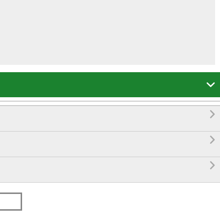



