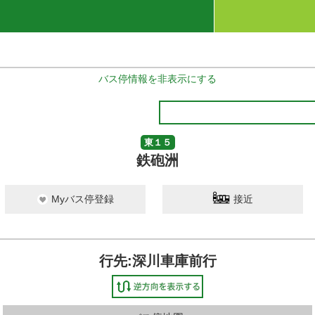
バス停情報を非表示にする
東１５
鉄砲洲
Myバス停登録
接近
行先:深川車庫前行