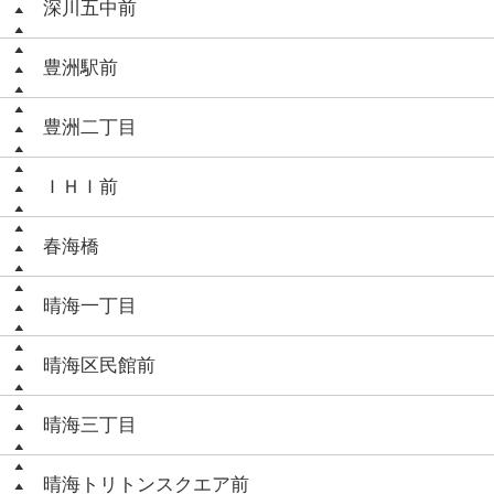
深川五中前
豊洲駅前
豊洲二丁目
ＩＨＩ前
春海橋
晴海一丁目
晴海区民館前
晴海三丁目
晴海トリトンスクエア前