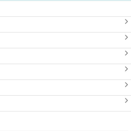





