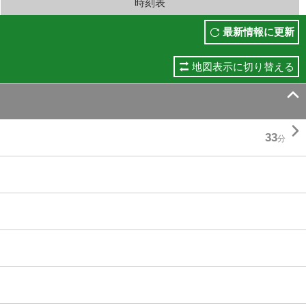
時刻表
最新情報に更新
地図表示に切り替える


33
分