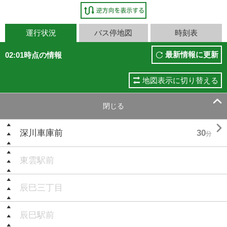
運行状況
バス停地図
時刻表
最新情報に更新
02:01時点の情報
地図表示に切り替える

閉じる

深川車庫前
30
分
東雲駅前
辰巳三丁目
辰巳駅前