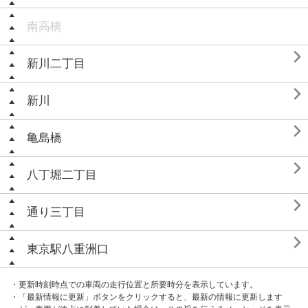
南高橋

新川二丁目

新川

亀島橋

八丁堀二丁目

通り三丁目

東京駅八重洲口
・更新時刻時点での車両の走行位置と所要時分を表示しています。
・「最新情報に更新」ボタンをクリックすると、最新の情報に更新します