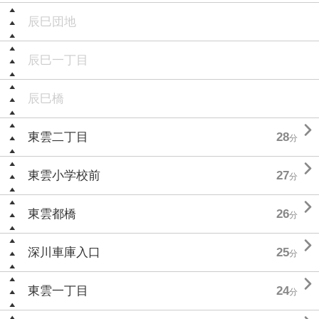
辰巳団地
辰巳一丁目
辰巳橋

東雲二丁目
28
分

東雲小学校前
27
分

東雲都橋
26
分

深川車庫入口
25
分

東雲一丁目
24
分