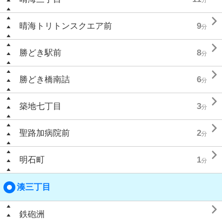

晴海トリトンスクエア前
9
分

勝どき駅前
8
分

勝どき橋南詰
6
分

築地七丁目
3
分

聖路加病院前
2
分

明石町
1
分
湊三丁目

鉄砲洲