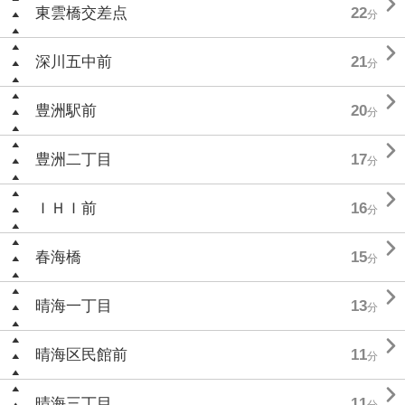

東雲橋交差点
22
分

深川五中前
21
分

豊洲駅前
20
分

豊洲二丁目
17
分

ＩＨＩ前
16
分

春海橋
15
分

晴海一丁目
13
分

晴海区民館前
11
分

晴海三丁目
11
分