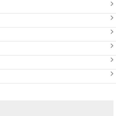





