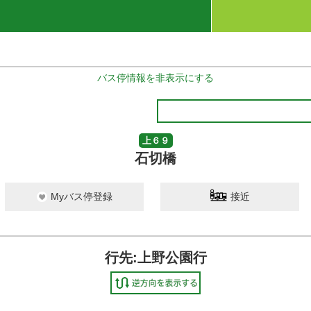
バス停情報を非表示にする
上６９
石切橋
Myバス停登録
接近
行先:上野公園行