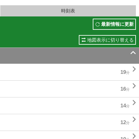
時刻表
最新情報に更新
地図表示に切り替える


19
分

16
分

14
分

12
分
