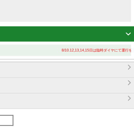

8/10.12,13,14,15日は臨時ダイヤにて運行


