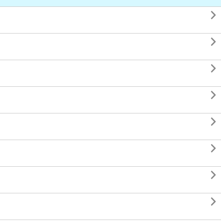







