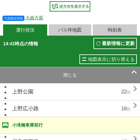
大曲方面
方面接近情報
運行状況
バス停地図
時刻表
最新情報に更新
14:41時点の情報
地図表示に切り替える

閉じる

上野公園
22
分

上野広小路
18
分
小滝橋車庫前行
