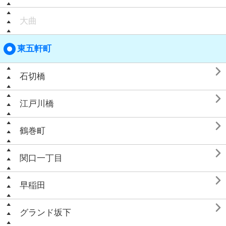
大曲
東五軒町

石切橋

江戸川橋

鶴巻町

関口一丁目

早稲田

グランド坂下