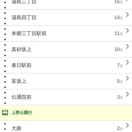
湯島三丁目
15
分

湯島四丁目
14
分

本郷三丁目駅前
11
分

真砂坂上
10
分

春日駅前
7
分

富坂上
5
分

伝通院前
3
分
上野公園行

大曲
2
分