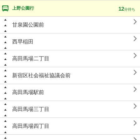
上野公園行
12
分待ち

甘泉園公園前

西早稲田

高田馬場二丁目

新宿区社会福祉協議会前

高田馬場駅前

高田馬場三丁目

高田馬場四丁目