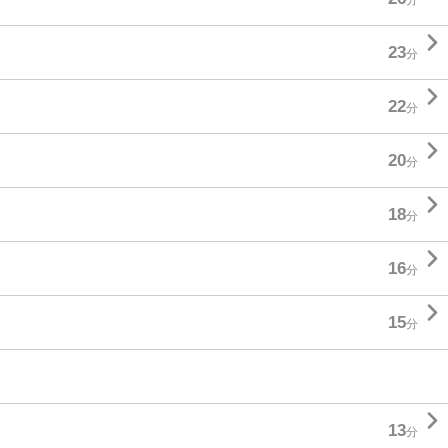

23
分

22
分

20
分

18
分

16
分

15
分

13
分