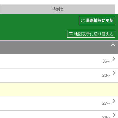
時刻表
最新情報に更新
地図表示に切り替える


36
分

30
分

27
分

26
分