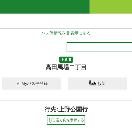
バス停情報を非表示にする
上６９
高田馬場二丁目
Myバス停登録
接近
行先:上野公園行