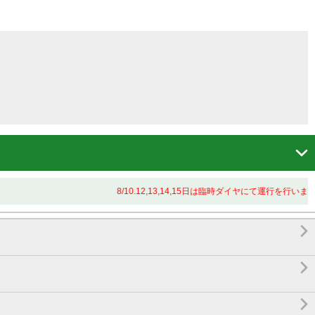

8/10.12,13,14,15日は臨時ダイヤにて運行を行います


