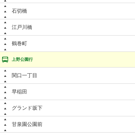
石切橋
江戸川橋
鶴巻町
上野公園行
関口一丁目
早稲田
グランド坂下
甘泉園公園前