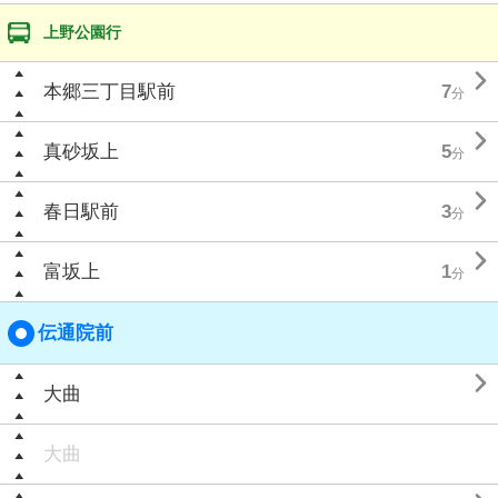
上野公園行

本郷三丁目駅前
7
分

真砂坂上
5
分

春日駅前
3
分

富坂上
1
分
伝通院前

大曲
大曲