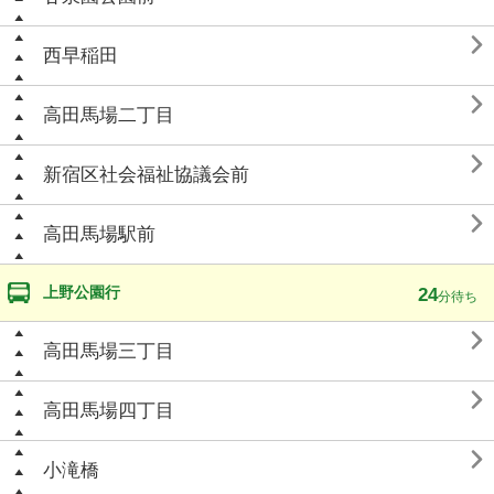

西早稲田

高田馬場二丁目

新宿区社会福祉協議会前

高田馬場駅前
上野公園行
24
分待ち

高田馬場三丁目

高田馬場四丁目

小滝橋