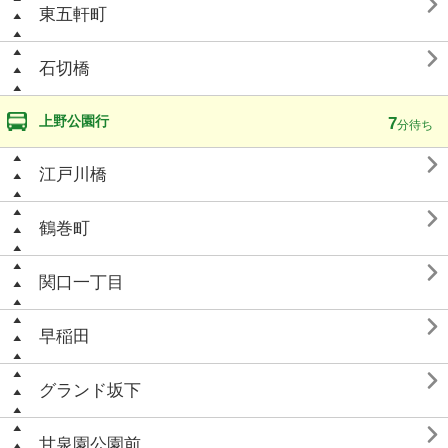

東五軒町

石切橋
上野公園行
7
分待ち

江戸川橋

鶴巻町

関口一丁目

早稲田

グランド坂下

甘泉園公園前