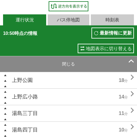
運行状況
バス停地図
時刻表
最新情報に更新
10:50時点の情報
地図表示に切り替える

閉じる

上野公園
18
分

上野広小路
14
分

湯島三丁目
11
分

湯島四丁目
10
分