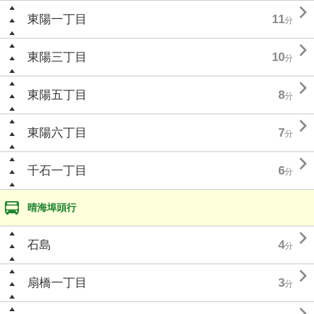

東陽一丁目
11
分

東陽三丁目
10
分

東陽五丁目
8
分

東陽六丁目
7
分

千石一丁目
6
分
晴海埠頭行

石島
4
分

扇橋一丁目
3
分