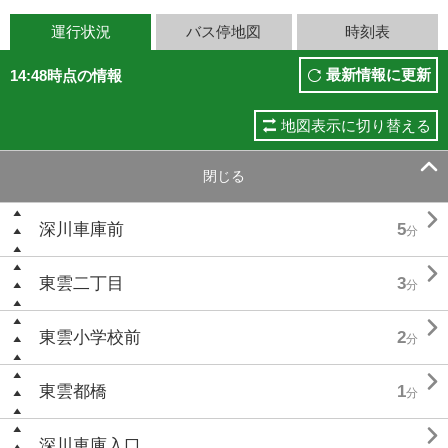
運行状況
バス停地図
時刻表
最新情報に更新
14:48時点の情報
地図表示に切り替える

閉じる

深川車庫前
5
分

東雲二丁目
3
分

東雲小学校前
2
分

東雲都橋
1
分

深川車庫入口