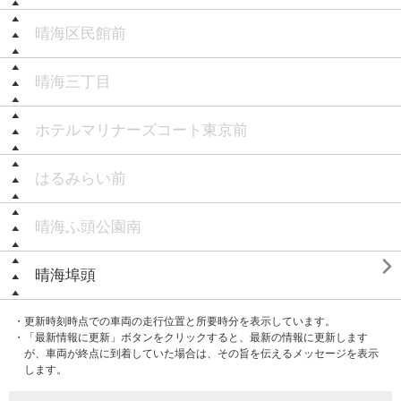
晴海区民館前
晴海三丁目
ホテルマリナーズコート東京前
はるみらい前
晴海ふ頭公園南

晴海埠頭
・更新時刻時点での車両の走行位置と所要時分を表示しています。
・「最新情報に更新」ボタンをクリックすると、最新の情報に更新します
が、車両が終点に到着していた場合は、その旨を伝えるメッセージを表示
します。