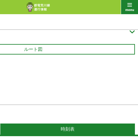

ルート図
時刻表