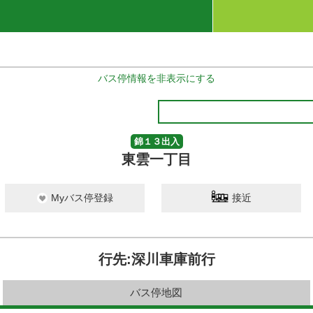
バス停情報を非表示にする
錦１３出入
東雲一丁目
Myバス停登録
接近
行先:深川車庫前行
バス停地図