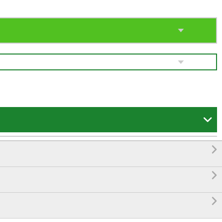



