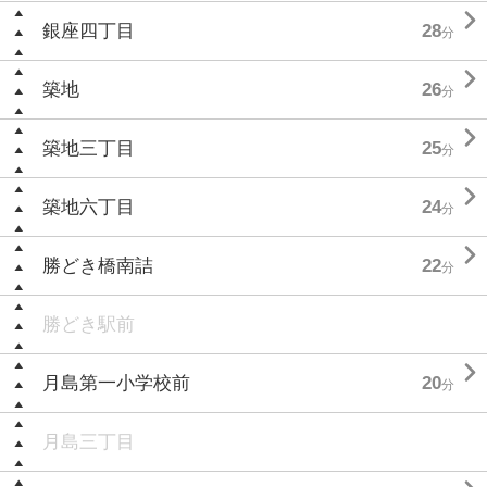

銀座四丁目
28
分

築地
26
分

築地三丁目
25
分

築地六丁目
24
分

勝どき橋南詰
22
分
勝どき駅前

月島第一小学校前
20
分
月島三丁目