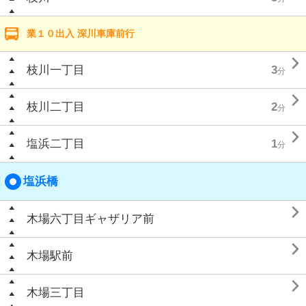
業１０出入 深川車庫前行

枝川一丁目
3
分

枝川二丁目
2
分

塩浜二丁目
1
分
塩浜橋

木場六丁目ギャザリア前

木場駅前

木場三丁目