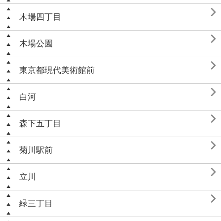

木場四丁目

木場公園

東京都現代美術館前

白河

森下五丁目

菊川駅前

立川

緑三丁目