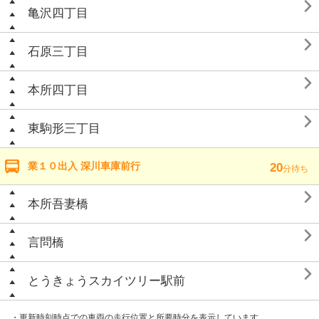

亀沢四丁目

石原三丁目

本所四丁目

東駒形三丁目
業１０出入 深川車庫前行
20
分待ち

本所吾妻橋

言問橋

とうきょうスカイツリー駅前
・更新時刻時点での車両の走行位置と所要時分を表示しています。