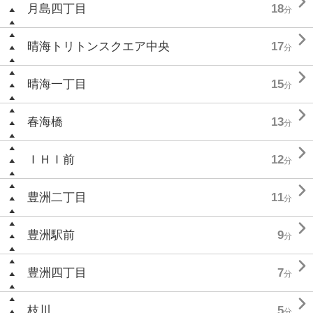

月島四丁目
18
分

晴海トリトンスクエア中央
17
分

晴海一丁目
15
分

春海橋
13
分

ＩＨＩ前
12
分

豊洲二丁目
11
分

豊洲駅前
9
分

豊洲四丁目
7
分

枝川
5
分