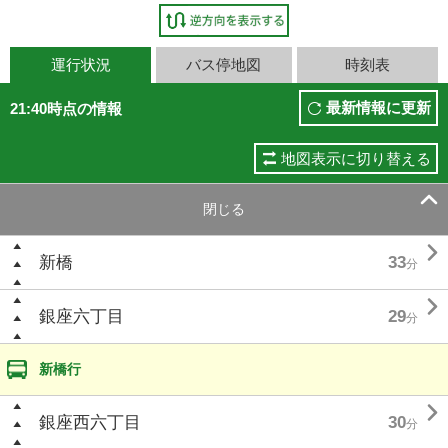
運行状況
バス停地図
時刻表
最新情報に更新
21:40時点の情報
地図表示に切り替える

閉じる

新橋
33
分

銀座六丁目
29
分
新橋行

銀座西六丁目
30
分