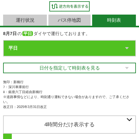
運行状況
バス停地図
時刻表
8月7日
の
平日
ダイヤで運行しております。
日付を指定して時刻表を見る
無印：新橋行
ﾌ：深川車庫前行
ﾛ：銀座六丁目経由新橋行
※道路事情などにより、時刻通り運転できない場合がありますので、ご了承くださ
い。
改正日：2025年3月31日改正

4時間分だけ表示する