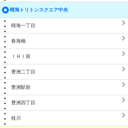
晴海トリトンスクエア中央

晴海一丁目

春海橋

ＩＨＩ前

豊洲二丁目

豊洲駅前

豊洲四丁目

枝川