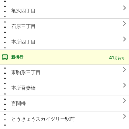

亀沢四丁目

石原三丁目

本所四丁目
新橋行
41
分待ち

東駒形三丁目

本所吾妻橋

言問橋

とうきょうスカイツリー駅前