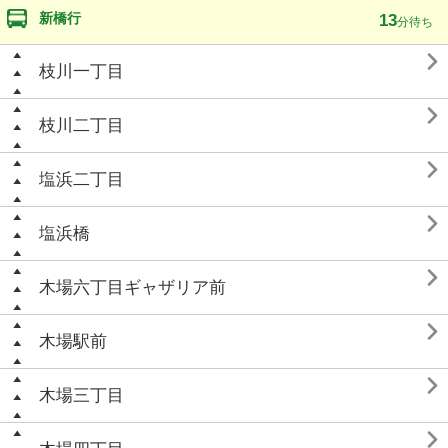
新橋行
13
分待ち

枝川一丁目

枝川二丁目

塩浜二丁目

塩浜橋

木場六丁目ギャザリア前

木場駅前

木場三丁目
