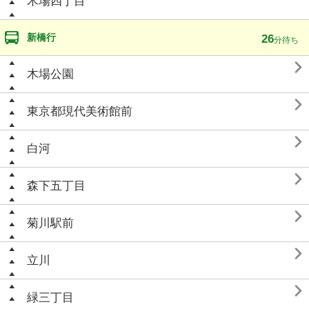
木場四丁目
新橋行
26
分待ち

木場公園

東京都現代美術館前

白河

森下五丁目

菊川駅前

立川

緑三丁目