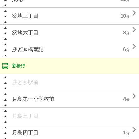

築地三丁目
10
分

築地六丁目
8
分

勝どき橋南詰
6
分
新橋行
勝どき駅前

月島第一小学校前
4
分
月島三丁目

月島四丁目
1
分