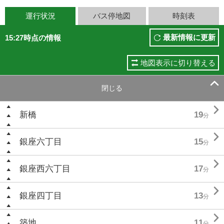
運行状況
バス停地図
時刻表
最新情報に更新
15:27時点の情報
地図表示に切り替える

閉じる

新橋
19
分

銀座六丁目
15
分

銀座西六丁目
17
分

銀座四丁目
13
分

築地
11
分