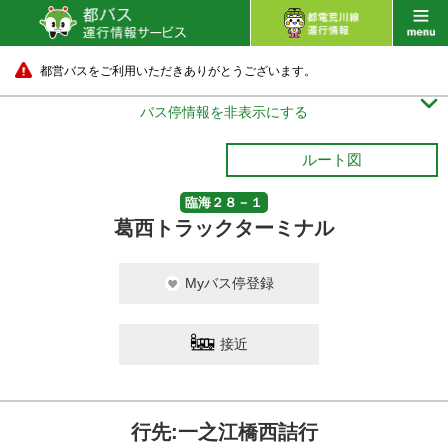
都営バスをご利用いただきありがとうございます。

バス停情報を非表示にする
ルート図
臨海２８－１
葛西トラックターミナル
Myバス停登録
接近
行先:一之江橋西詰行