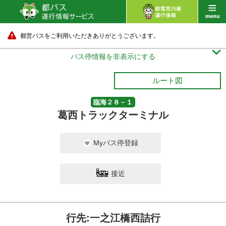
都営バスをご利用いただきありがとうございます。

バス停情報を非表示にする
ルート図
臨海２８－１
葛西トラックターミナル
Myバス停登録
接近
行先:一之江橋西詰行