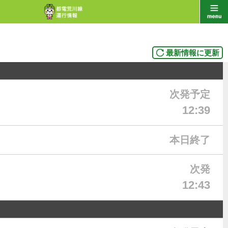
最新情報に更新
次発予定
12:39
本日終了
次発
12:43