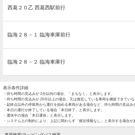
西葛２０乙 西葛西駅前行
臨海２８－１ 臨海車庫前行
臨海２８－２ 臨海車庫行
表示条件詳細
・待ち時間の見込みが 2分以内の場合、「まもなく」と表示します。
・待ち時間の見込みが 20分以上の場合、又は接近している車両を捕捉できてい
・起終点以外の停留所から運行を始める車両がある場合など、待ち時間の見込み
・本日の運行が終了している場合「本日終了」と表示します。
・運休中の場合「本日運休」と表示します。
・システム上の制約により、上記に関わらず「接近情報なし」と表示する場合が
車両検索/ラッピングバス検索