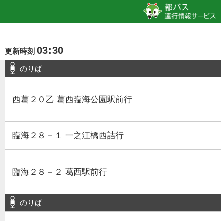
03
:
30
更新時刻
のりば
西葛２０乙 葛西臨海公園駅前行
臨海２８－１ 一之江橋西詰行
臨海２８－２ 葛西駅前行
のりば