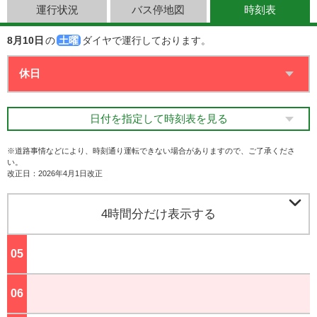
運行状況
バス停地図
時刻表
8月10日
の
土曜
ダイヤで運行しております。
日付を指定して時刻表を見る
※道路事情などにより、時刻通り運転できない場合がありますので、ご了承くださ
い。
改正日：2026年4月1日改正

4時間分だけ表示する
05
ジ
06
ジ