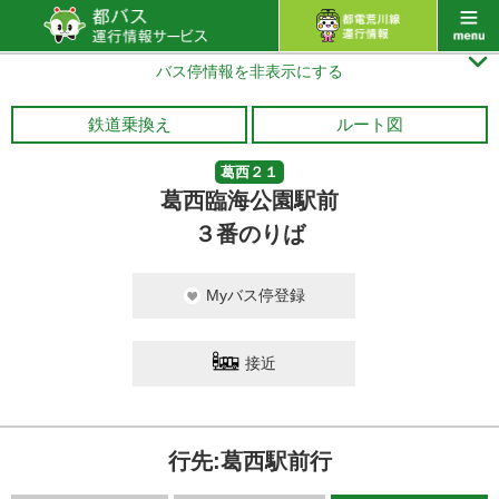

バス停情報を非表示にする
鉄道乗換え
ルート図
葛西２１
葛西臨海公園駅前
３番のりば
Myバス停登録
接近
行先:葛西駅前行