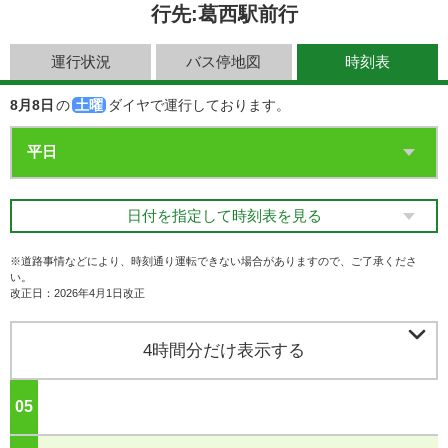
行先:葛西駅前行
運行状況
バス停地図
時刻表
8月8日
の
土曜
ダイヤで運行しております。
日付を指定して時刻表を見る
※道路事情などにより、時刻通り運転できない場合がありますので、ご了承くださ
い。
改正日：2026年4月1日改正

4時間分だけ表示する
05
ジ