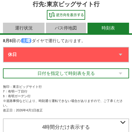
行先:東京ビッグサイト行
運行状況
バス停地図
時刻表
8月8日
の
土曜
ダイヤで運行しております。
日付を指定して時刻表を見る
無印：東京ビッグサイト行
ｱ：有明一丁目行
ｶ：有明ガーデン行
※道路事情などにより、時刻通り運転できない場合がありますので、ご了承くださ
い。
改正日：2026年4月1日改正

4時間分だけ表示する