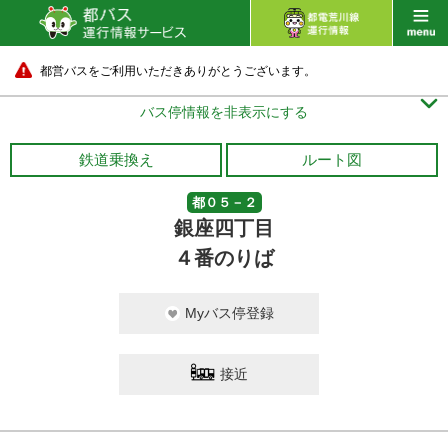
都営バスをご利用いただきありがとうございます。

バス停情報を非表示にする
鉄道乗換え
ルート図
都０５－２
銀座四丁目
４番のりば
Myバス停登録
接近