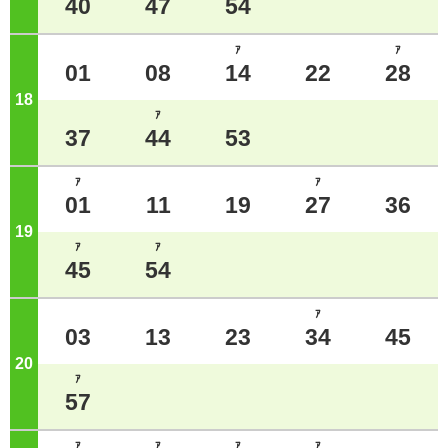
40
47
54
ｱ
ｱ
01
08
14
22
28
18
ジ
ｱ
37
44
53
ｱ
ｱ
01
11
19
27
36
19
ジ
ｱ
ｱ
45
54
ｱ
03
13
23
34
45
20
ジ
ｱ
57
ｱ
ｱ
ｱ
ｱ