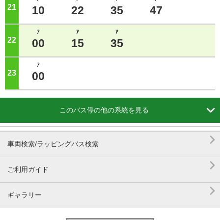
21
ジ
10
22
35
47
ｱ
ｱ
ｱ
22
ジ
00
15
35
ｱ
23
ジ
00

このバス停の他の系統を見る

車両検索/ラッピングバス検索

ご利用ガイド

ギャラリー