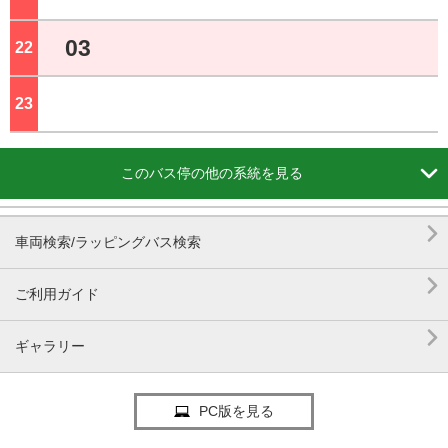
03
22
ジ
23
ジ

このバス停の他の系統を見る

車両検索/ラッピングバス検索

ご利用ガイド

ギャラリー
PC版を見る