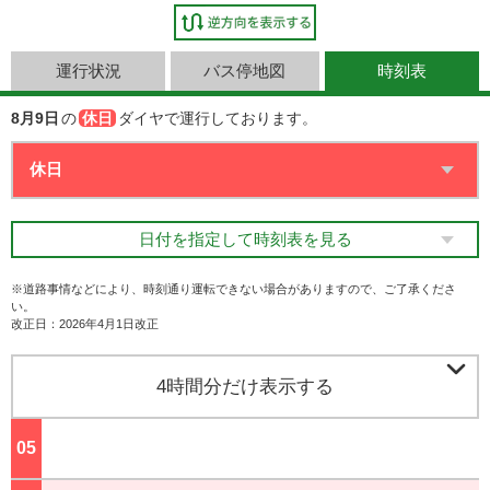
運行状況
バス停地図
時刻表
8月9日
の
休日
ダイヤで運行しております。
日付を指定して時刻表を見る
※道路事情などにより、時刻通り運転できない場合がありますので、ご了承くださ
い。
改正日：2026年4月1日改正

4時間分だけ表示する
05
ジ