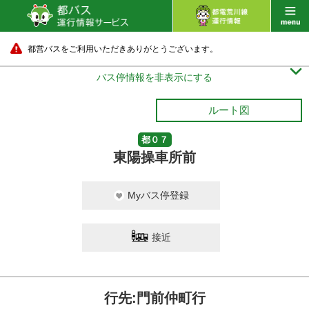
都営バスをご利用いただきありがとうございます。

バス停情報を非表示にする
ルート図
都０７
東陽操車所前
Myバス停登録
接近
行先:門前仲町行