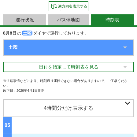
運行状況
バス停地図
時刻表
8月8日
の
土曜
ダイヤで運行しております。
日付を指定して時刻表を見る
※道路事情などにより、時刻通り運転できない場合がありますので、ご了承くださ
い。
改正日：2026年4月1日改正

4時間分だけ表示する
05
ジ