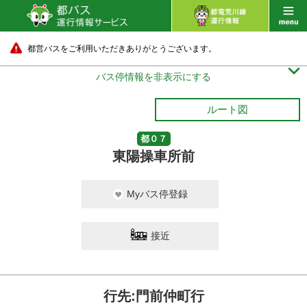
都営バスをご利用いただきありがとうございます。

バス停情報を非表示にする
ルート図
都０７
東陽操車所前
Myバス停登録
接近
行先:門前仲町行