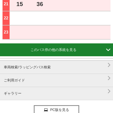
15
36
21
ジ
22
ジ
23
ジ

このバス停の他の系統を見る

車両検索/ラッピングバス検索

ご利用ガイド

ギャラリー
PC版を見る