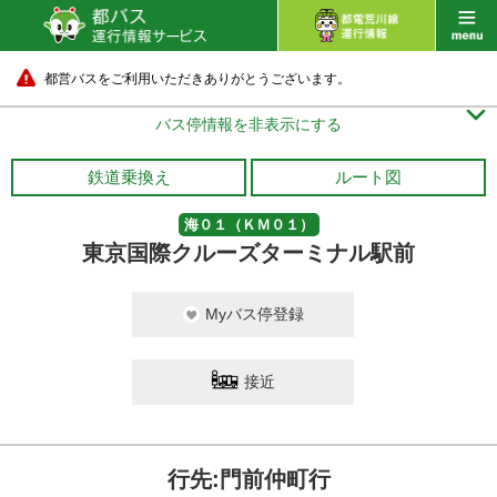
都営バスをご利用いただきありがとうございます。

バス停情報を非表示にする
鉄道乗換え
ルート図
海０１（ＫＭ０１）
東京国際クルーズターミナル駅前
Myバス停登録
接近
行先:門前仲町行