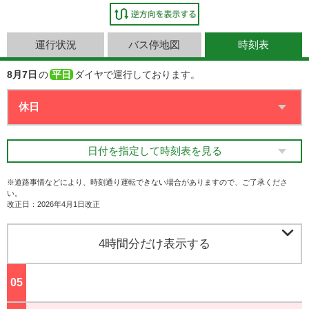
運行状況
バス停地図
時刻表
8月7日
の
平日
ダイヤで運行しております。
日付を指定して時刻表を見る
※道路事情などにより、時刻通り運転できない場合がありますので、ご了承くださ
い。
改正日：2026年4月1日改正

4時間分だけ表示する
05
ジ