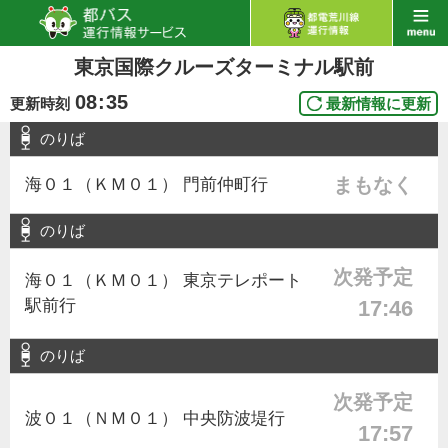
東京国際クルーズターミナル駅前
08
:
35
更新時刻
最新情報に更新
のりば
まもなく
海０１（ＫＭ０１） 門前仲町行
のりば
次発予定
海０１（ＫＭ０１） 東京テレポート
駅前行
17:46
のりば
次発予定
波０１（ＮＭ０１） 中央防波堤行
17:57