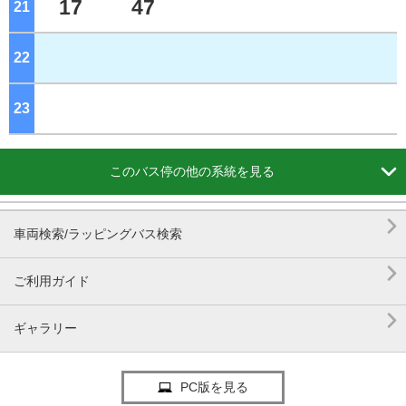
17
47
21
ジ
22
ジ
23
ジ

このバス停の他の系統を見る

車両検索/ラッピングバス検索

ご利用ガイド

ギャラリー
PC版を見る