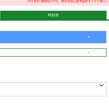
7/21-8/31 期間内の平日、都02系統は夏季臨時ダイヤで運行いた
時刻表
