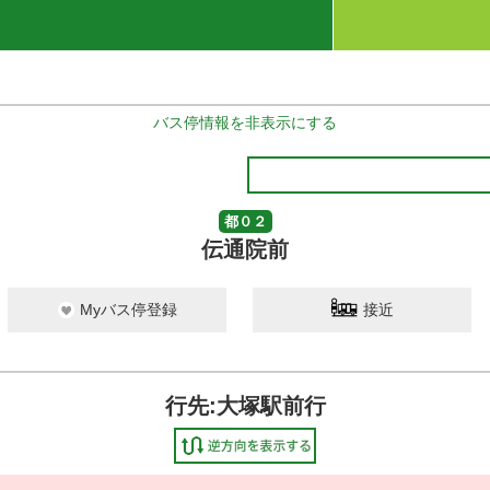
バス停情報を非表示にする
都０２
伝通院前
Myバス停登録
接近
行先:大塚駅前行