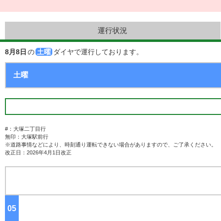
運行状況
8月8日
の
土曜
ダイヤで運行しております。
#：大塚二丁目行
無印：大塚駅前行
※道路事情などにより、時刻通り運転できない場合がありますので、ご了承ください。
改正日：2026年4月1日改正
05
ジ