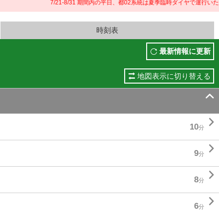
7/21-8/31 期間内の平日、都02系統は夏季臨時ダイヤで運行いたし
時刻表
最新情報に更新
地図表示に切り替える


10
分

9
分

8
分

6
分