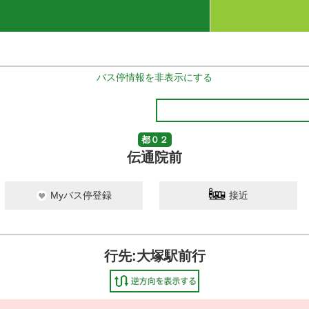
バス停情報を非表示にする
都０２
伝通院前
Myバス停登録
接近
行先:大塚駅前行