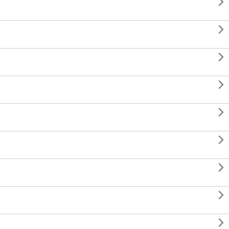








