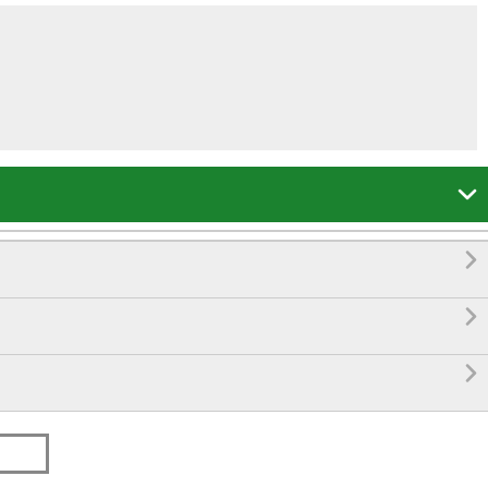



