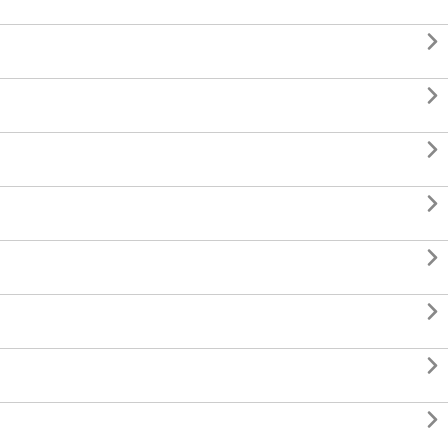







