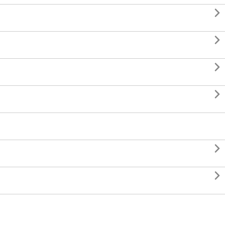





