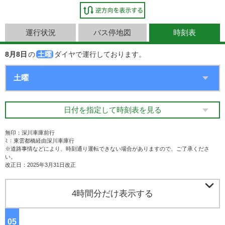
運行状況
バス停地図
時刻表
8月8日
の
土曜
ダイヤで運行しております。
日付を指定して時刻表を見る
無印：深川車庫前行
ﾐ：東雲都橋経由深川車庫行
※道路事情などにより、時刻通り運転できない場合がありますので、ご了承くださ
い。
改正日：2025年3月31日改正

4時間分だけ表示する
05
ジ