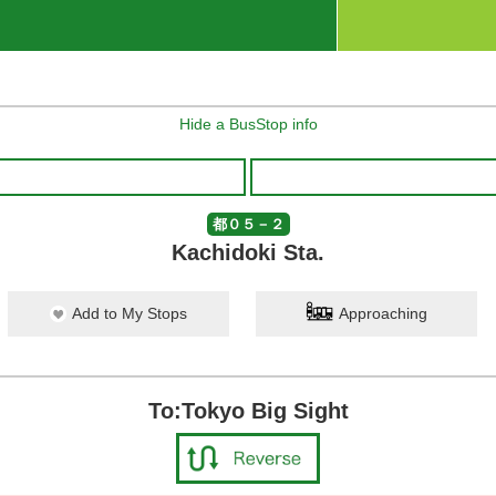
Hide a BusStop info
都０５－２
Kachidoki Sta.
Add to My Stops
Approaching
To:Tokyo Big Sight