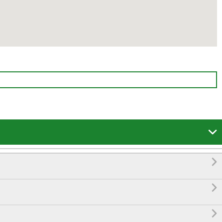



