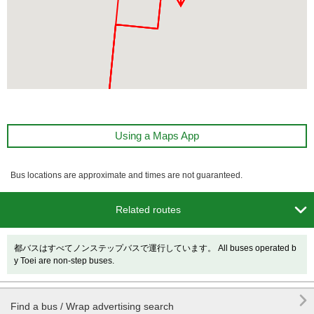
Using a Maps App
Bus locations are approximate and times are not guaranteed.

Related routes
都バスはすべてノンステップバスで運行しています。 All buses operated b
y Toei are non-step buses.

Find a bus / Wrap advertising search