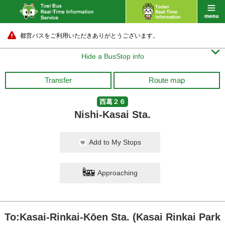
都営バスをご利用いただきありがとうございます。

Hide a BusStop info
Transfer
Route map
西葛２６
Nishi-Kasai Sta.
Add to My Stops
Approaching
To:Kasai-Rinkai-Kōen Sta. (Kasai Rinkai Park