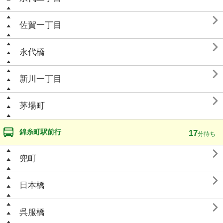

佐賀一丁目

永代橋

新川一丁目

茅場町
錦糸町駅前行
17
分待ち

兜町

日本橋

呉服橋