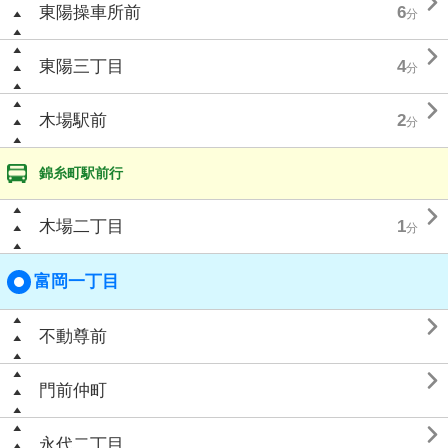

東陽操車所前
6
分

東陽三丁目
4
分

木場駅前
2
分
錦糸町駅前行

木場二丁目
1
分
富岡一丁目

不動尊前

門前仲町

永代二丁目