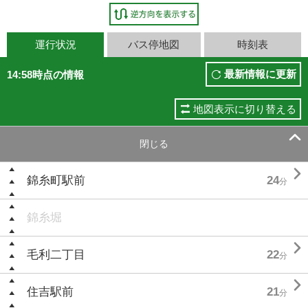
運行状況
バス停地図
時刻表
最新情報に更新
14:58時点の情報
地図表示に切り替える

閉じる

錦糸町駅前
24
分
錦糸堀

毛利二丁目
22
分

住吉駅前
21
分