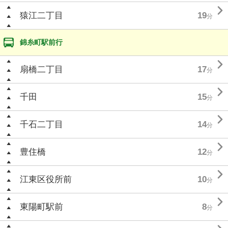

猿江二丁目
19
分
錦糸町駅前行

扇橋二丁目
17
分

千田
15
分

千石二丁目
14
分

豊住橋
12
分

江東区役所前
10
分

東陽町駅前
8
分