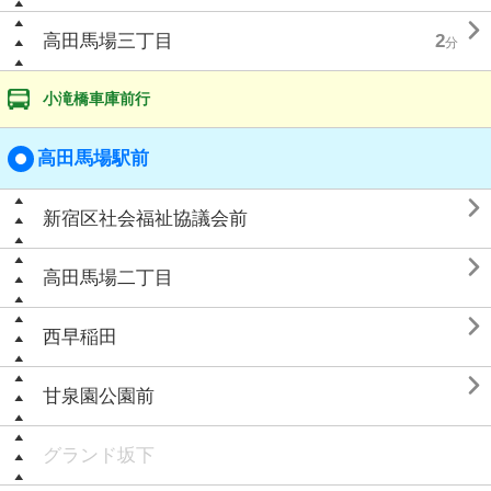

高田馬場三丁目
2
分
小滝橋車庫前行
高田馬場駅前

新宿区社会福祉協議会前

高田馬場二丁目

西早稲田

甘泉園公園前
グランド坂下