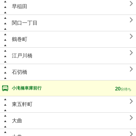

早稲田

関口一丁目

鶴巻町

江戸川橋

石切橋
小滝橋車庫前行
20
分待ち

東五軒町

大曲
