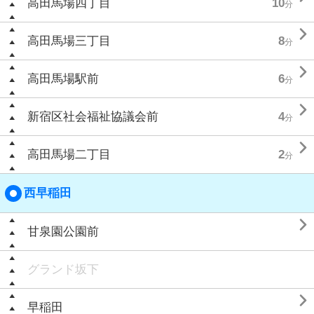
高田馬場四丁目
10
分

高田馬場三丁目
8
分

高田馬場駅前
6
分

新宿区社会福祉協議会前
4
分

高田馬場二丁目
2
分
西早稲田

甘泉園公園前
グランド坂下

早稲田