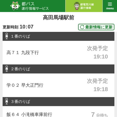
高田馬場駅前
10
:
07
更新時刻
最新情報に更新
１番のりば
次発予定
高７１ 九段下行
19:10
２番のりば
次発予定
学０２ 早大正門行
19:18
３番のりば
7
飯６４ 小滝橋車庫前行
分待ち