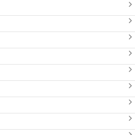








