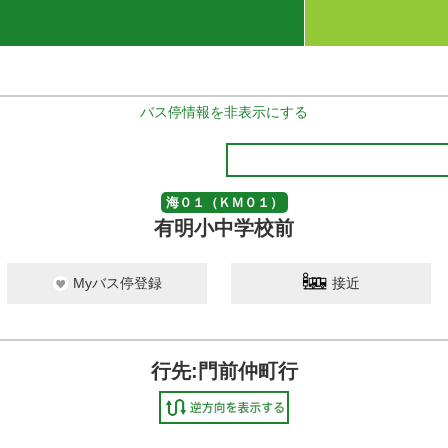
バス停情報を非表示にする
海０１（ＫＭ０１）
有明小中学校前
Myバス停登録
接近
行先:門前仲町行