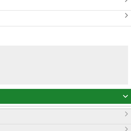



