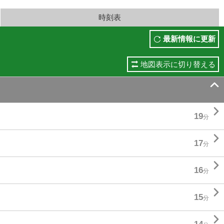
時刻表
最新情報に更新
地図表示に切り替える


19
分

17
分

16
分

15
分
