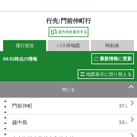
行先:門前仲町行
運行状況
バス停地図
時刻表
最新情報に更新
04:01時点の情報
地図表示に切り替える

閉じる

門前仲町
37
分

越中島
33
分
