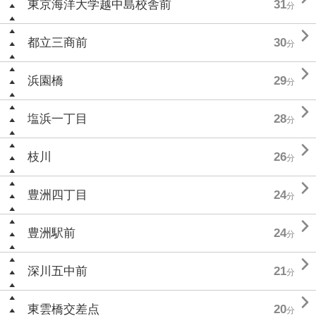
東京海洋大学越中島校舎前
31
分

都立三商前
30
分

浜園橋
29
分

塩浜一丁目
28
分

枝川
26
分

豊洲四丁目
24
分

豊洲駅前
24
分

深川五中前
21
分

東雲橋交差点
20
分