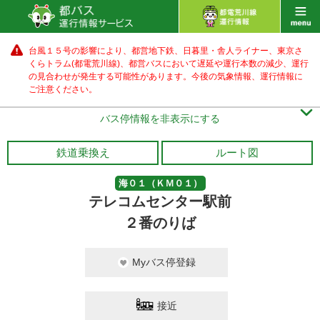
台風１５号の影響により、都営地下鉄、日暮里・舎人ライナー、東京さ
くらトラム(都電荒川線)、都営バス
において遅延や運行本数の減少、運行
の見合わせが発生する可能性があります。
今後の気象情報、運行情報に
ご注意ください。

バス停情報を非表示にする
鉄道乗換え
ルート図
海０１（ＫＭ０１）
テレコムセンター駅前
２番のりば
Myバス停登録
接近