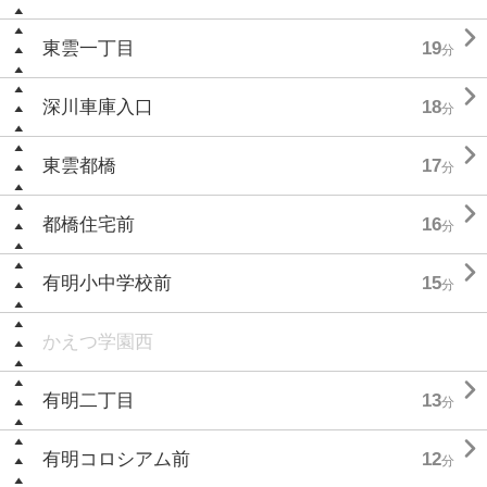

東雲一丁目
19
分

深川車庫入口
18
分

東雲都橋
17
分

都橋住宅前
16
分

有明小中学校前
15
分
かえつ学園西

有明二丁目
13
分

有明コロシアム前
12
分