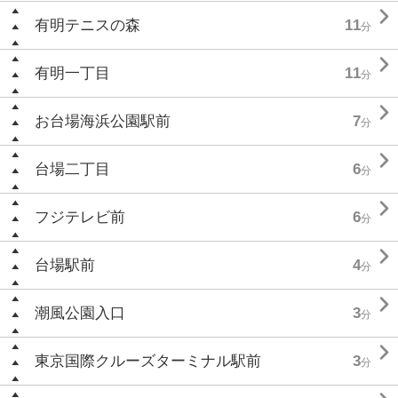

有明テニスの森
11
分

有明一丁目
11
分

お台場海浜公園駅前
7
分

台場二丁目
6
分

フジテレビ前
6
分

台場駅前
4
分

潮風公園入口
3
分

東京国際クルーズターミナル駅前
3
分