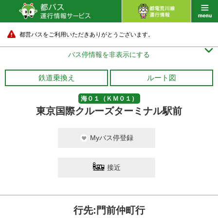
都営バスをご利用いただきありがとうございます。

バス停情報を非表示にする
鉄道乗換え
ルート図
海０１（ＫＭ０１）
東京国際クルーズターミナル駅前
Myバス停登録
接近
行先:門前仲町行