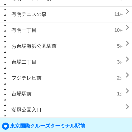

有明テニスの森
11
分

有明一丁目
10
分

お台場海浜公園駅前
5
分

台場二丁目
3
分

フジテレビ前
2
分

台場駅前
1
分

潮風公園入口
東京国際クルーズターミナル駅前