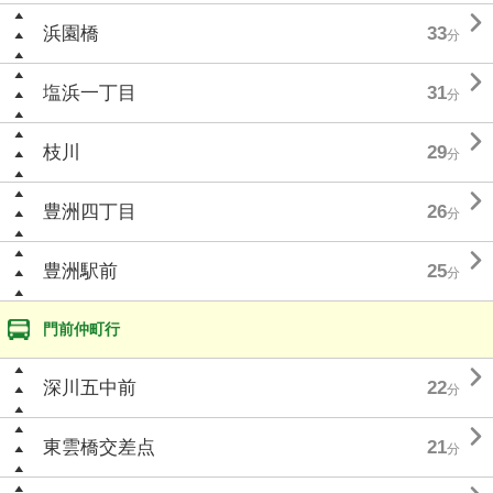

浜園橋
33
分

塩浜一丁目
31
分

枝川
29
分

豊洲四丁目
26
分

豊洲駅前
25
分
門前仲町行

深川五中前
22
分

東雲橋交差点
21
分