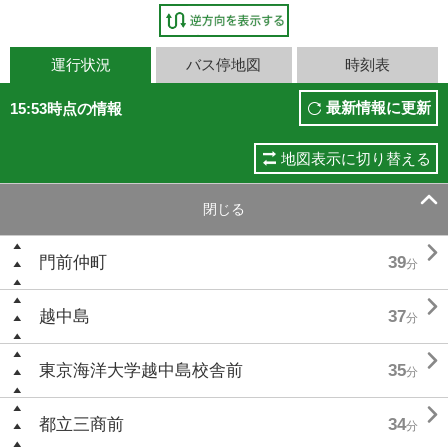
運行状況
バス停地図
時刻表
最新情報に更新
15:53時点の情報
地図表示に切り替える

閉じる

門前仲町
39
分

越中島
37
分

東京海洋大学越中島校舎前
35
分

都立三商前
34
分