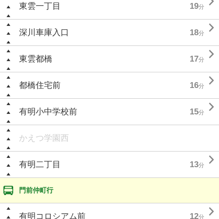

東雲一丁目
19
分

深川車庫入口
18
分

東雲都橋
17
分

都橋住宅前
16
分

有明小中学校前
15
分
かえつ学園西

有明二丁目
13
分
門前仲町行

有明コロシアム前
12
分