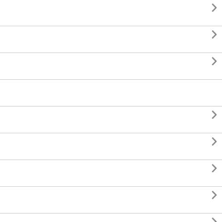






