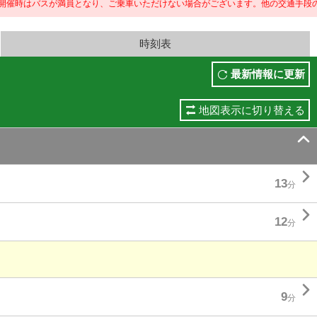
バスが満員となり、ご乗車いただけない場合がございます。
他の交通手段のご利用もご検討ください
時刻表
最新情報に更新
地図表示に切り替える


13
分

12
分

9
分