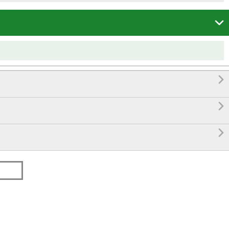



