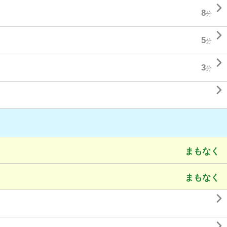

8
分

5
分

3
分

まもなく
まもなく

