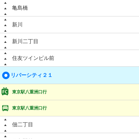
亀島橋
新川
新川二丁目
住友ツインビル前
リバーシティ２１
東京駅八重洲口行
東京駅八重洲口行
佃二丁目