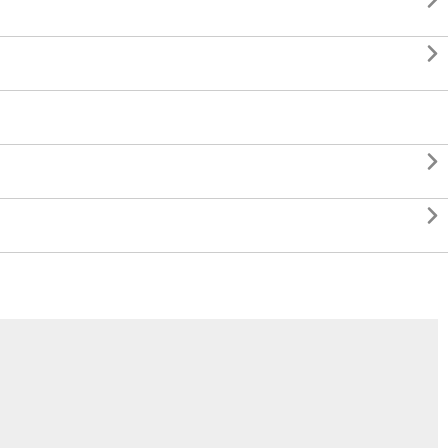



