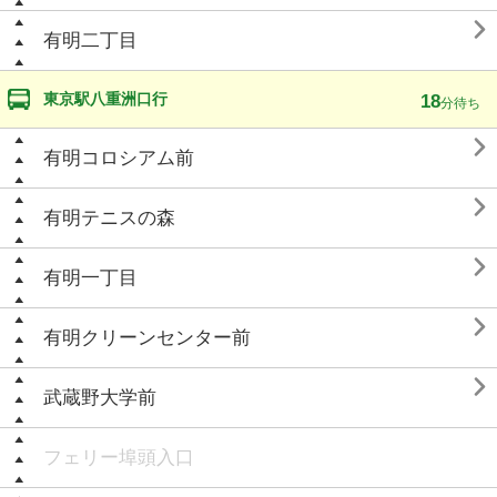

有明二丁目
東京駅八重洲口行
18
分待ち

有明コロシアム前

有明テニスの森

有明一丁目

有明クリーンセンター前

武蔵野大学前
フェリー埠頭入口