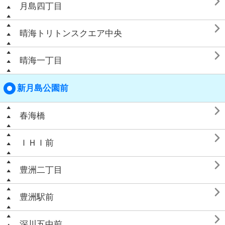

月島四丁目

晴海トリトンスクエア中央

晴海一丁目
新月島公園前

春海橋

ＩＨＩ前

豊洲二丁目

豊洲駅前

深川五中前