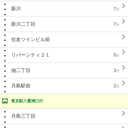

新川
7
分

新川二丁目
7
分

住友ツインビル前

リバーシティ２１
5
分

佃二丁目
3
分

月島駅前
2
分
東京駅八重洲口行

月島三丁目