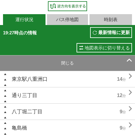
運行状況
バス停地図
時刻表
最新情報に更新
19:27時点の情報
地図表示に切り替える

閉じる

東京駅八重洲口
14
分

通り三丁目
12
分

八丁堀二丁目
9
分

亀島橋
9
分