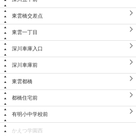

東雲橋交差点

東雲一丁目

深川車庫入口

深川車庫前

東雲都橋

都橋住宅前

有明小中学校前
かえつ学園西