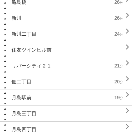
亀島橋
26
分

新川
26
分

新川二丁目
24
分

住友ツインビル前

リバーシティ２１
21
分

佃二丁目
20
分

月島駅前
19
分

月島三丁目

月島四丁目