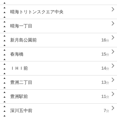

晴海トリトンスクエア中央

晴海一丁目

新月島公園前
16
分

春海橋
15
分

ＩＨＩ前
14
分

豊洲二丁目
13
分

豊洲駅前
11
分

深川五中前
7
分