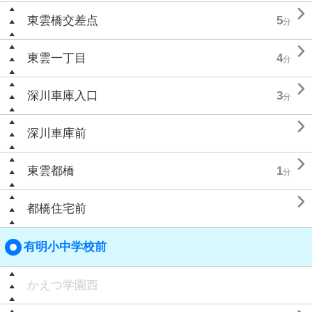

東雲橋交差点
5
分

東雲一丁目
4
分

深川車庫入口
3
分

深川車庫前

東雲都橋
1
分

都橋住宅前
有明小中学校前
かえつ学園西