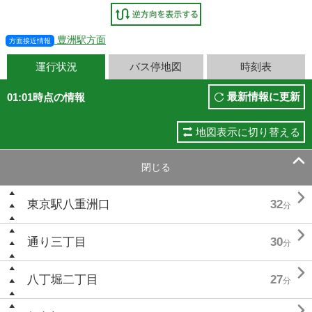
豊洲駅方面
方面接近情報
運行状況
バス停地図
時刻表
最新情報に更新
01:01時点の情報
地図表示に切り替える

閉じる

東京駅八重洲口
32
分

通り三丁目
30
分

八丁堀二丁目
27
分
