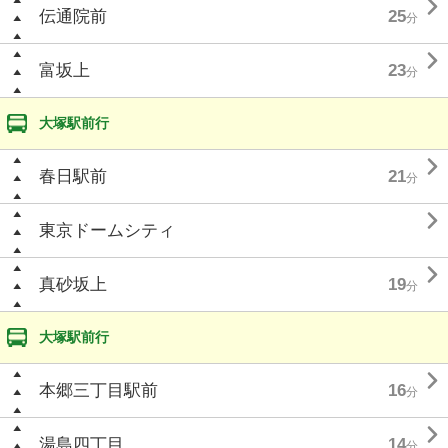

伝通院前
25
分

富坂上
23
分
大塚駅前行

春日駅前
21
分

東京ドームシティ

真砂坂上
19
分
大塚駅前行

本郷三丁目駅前
16
分

湯島四丁目
14
分