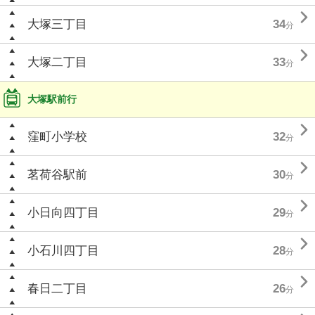

大塚三丁目
34
分

大塚二丁目
33
分
大塚駅前行

窪町小学校
32
分

茗荷谷駅前
30
分

小日向四丁目
29
分

小石川四丁目
28
分

春日二丁目
26
分