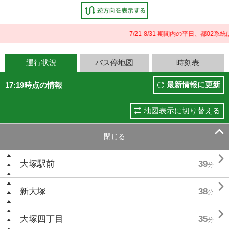
7/21-8/31 期間内の平日、都0
運行状況
バス停地図
時刻表
最新情報に更新
17:19時点の情報
地図表示に切り替える

閉じる

大塚駅前
39
分

新大塚
38
分

大塚四丁目
35
分