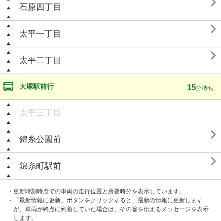

石原四丁目

太平一丁目

太平二丁目
大塚駅前行
15
分待ち
太平三丁目

錦糸公園前

錦糸町駅前
・更新時刻時点での車両の走行位置と所要時分を表示しています。
・「最新情報に更新」ボタンをクリックすると、最新の情報に更新します
が、車両が終点に到着していた場合は、その旨を伝えるメッセージを表示
します。