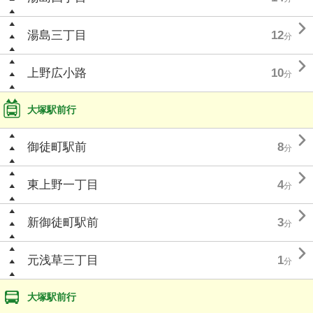

湯島三丁目
12
分

上野広小路
10
分
大塚駅前行

御徒町駅前
8
分

東上野一丁目
4
分

新御徒町駅前
3
分

元浅草三丁目
1
分
大塚駅前行