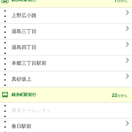
7
分待ち

上野広小路

湯島三丁目

湯島四丁目

本郷三丁目駅前

真砂坂上
錦糸町駅前行
22
分待ち
東京ドームシティ

春日駅前