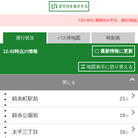
7/21-8/31 期間内の平日、都0
運行状況
バス停地図
時刻表
最新情報に更新
12:42時点の情報
地図表示に切り替える

閉じる

錦糸町駅前
21
分

錦糸公園前
18
分

太平三丁目
16
分