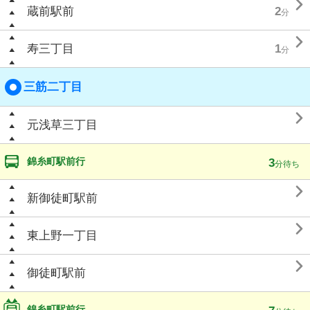

蔵前駅前
2
分

寿三丁目
1
分
三筋二丁目

元浅草三丁目
錦糸町駅前行
3
分待ち

新御徒町駅前

東上野一丁目

御徒町駅前
錦糸町駅前行