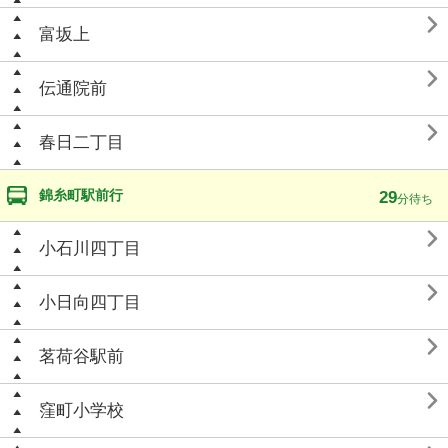

富坂上

伝通院前

春日二丁目
錦糸町駅前行
29
分待ち

小石川四丁目

小日向四丁目

茗荷谷駅前

窪町小学校