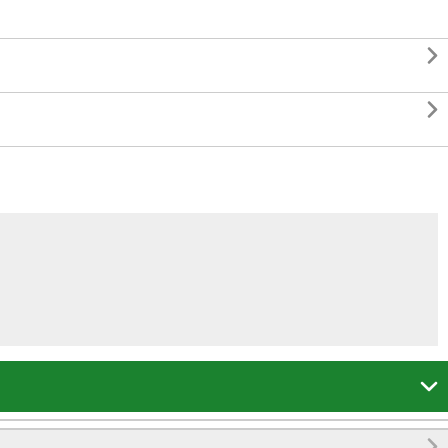



