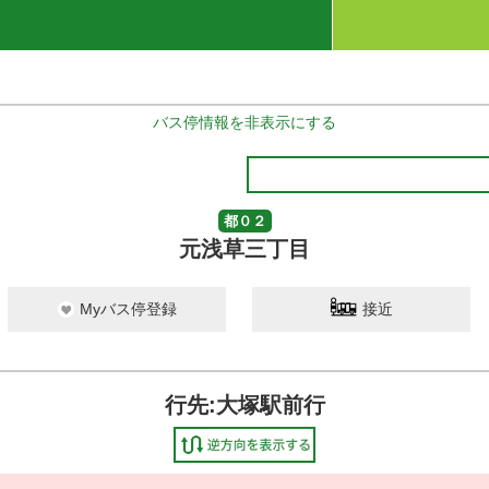
バス停情報を非表示にする
都０２
元浅草三丁目
Myバス停登録
接近
行先:大塚駅前行