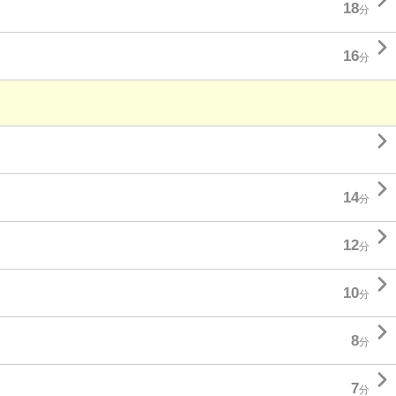

18
分

16
分


14
分

12
分

10
分

8
分

7
分