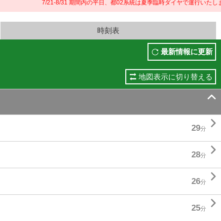
7/21-8/31 期間内の平日、都02系統は夏季臨時ダイヤで運行いたします
時刻表
最新情報に更新
地図表示に切り替える


29
分

28
分

26
分

25
分