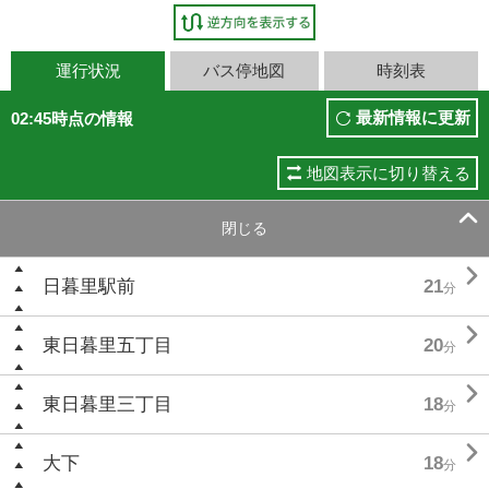
運行状況
バス停地図
時刻表
最新情報に更新
02:45時点の情報
地図表示に切り替える

閉じる

日暮里駅前
21
分

東日暮里五丁目
20
分

東日暮里三丁目
18
分

大下
18
分