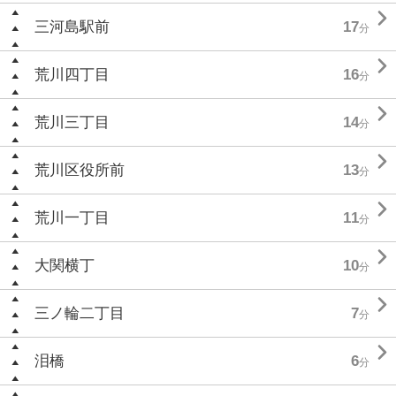

三河島駅前
17
分

荒川四丁目
16
分

荒川三丁目
14
分

荒川区役所前
13
分

荒川一丁目
11
分

大関横丁
10
分

三ノ輪二丁目
7
分

泪橋
6
分