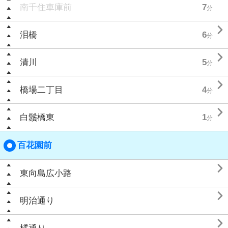
南千住車庫前
7
分

泪橋
6
分

清川
5
分

橋場二丁目
4
分

白鬚橋東
1
分
百花園前

東向島広小路

明治通り
