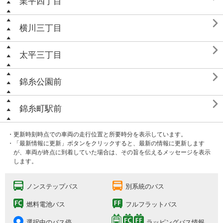
業平四丁目

横川三丁目

太平三丁目

錦糸公園前

錦糸町駅前
・更新時刻時点での車両の走行位置と所要時分を表示しています。
・「最新情報に更新」ボタンをクリックすると、最新の情報に更新します
が、車両が終点に到着していた場合は、その旨を伝えるメッセージを表示
します。
ノンステップバス
別系統のバス
燃料電池バス
フルフラットバス
選択中のバス停
ラッピングバス情報