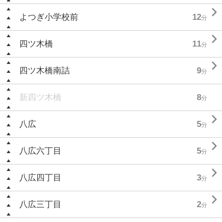

よつぎ小学校前
12
分

四ツ木橋
11
分

四ツ木橋南詰
9
分
新四ツ木橋
8
分

八広
5
分

八広六丁目
5
分

八広四丁目
3
分

八広三丁目
2
分