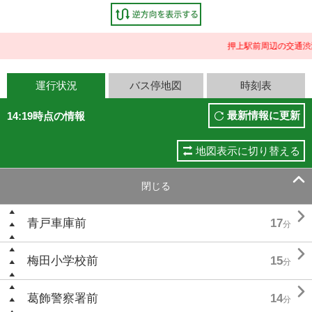
押上駅前周辺の交通渋
運行状況
バス停地図
時刻表
最新情報に更新
14:19時点の情報
地図表示に切り替える

閉じる

青戸車庫前
17
分

梅田小学校前
15
分

葛飾警察署前
14
分