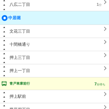

八広二丁目
1
分
中居堀

文花三丁目

十間橋通り

押上三丁目

押上一丁目
青戸車庫前行
7
分待ち

押上駅前
