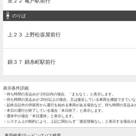
里２２ 亀戸駅前行
のりば
上２３ 上野松坂屋前行
錦３７ 錦糸町駅前行
表示条件詳細
・待ち時間の見込みが 2分以内の場合、「まもなく」と表示します。
・待ち時間の見込みが 20分以上の場合、又は接近している車両を捕捉できてい
・起終点以外の停留所から運行を始める車両がある場合など、待ち時間の見込み
・本日の運行が終了している場合「本日終了」と表示します。
・運休中の場合「本日運休」と表示します。
・システム上の制約により、上記に関わらず「接近情報なし」と表示する場合が
車両検索/ラッピングバス検索