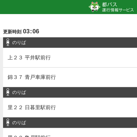
03
:
06
更新時刻
のりば
上２３ 平井駅前行
錦３７ 青戸車庫前行
のりば
里２２ 日暮里駅前行
のりば