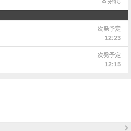
8
分待ち
次発予定
12:23
次発予定
12:15
