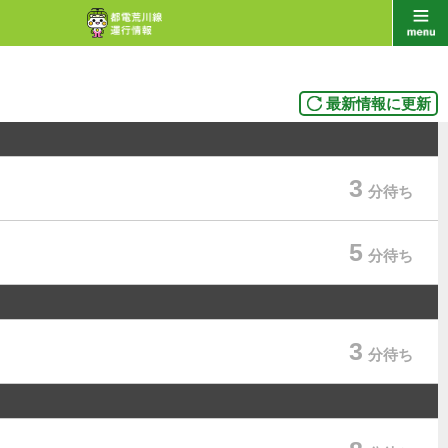
最新情報に更新
3
分待ち
5
分待ち
3
分待ち