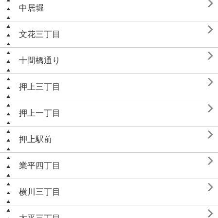

中居堀

文花三丁目

十間橋通り

押上三丁目

押上一丁目

押上駅前

業平四丁目

横川三丁目
