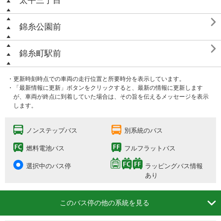
太平三丁目

錦糸公園前

錦糸町駅前
・更新時刻時点での車両の走行位置と所要時分を表示しています。
・「最新情報に更新」ボタンをクリックすると、最新の情報に更新します
が、車両が終点に到着していた場合は、その旨を伝えるメッセージを表示
します。
ノンステップバス
別系統のバス
燃料電池バス
フルフラットバス
選択中のバス停
ラッピングバス情報
あり

このバス停の他の系統を見る