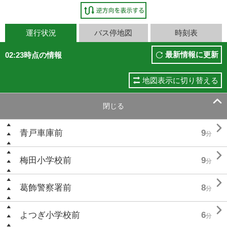
運行状況
バス停地図
時刻表
最新情報に更新
02:23時点の情報
地図表示に切り替える

閉じる

青戸車庫前
9
分

梅田小学校前
9
分

葛飾警察署前
8
分

よつぎ小学校前
6
分