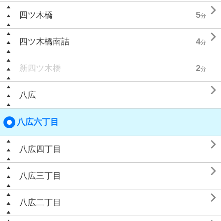

四ツ木橋
5
分

四ツ木橋南詰
4
分
新四ツ木橋
2
分

八広
八広六丁目

八広四丁目

八広三丁目

八広二丁目